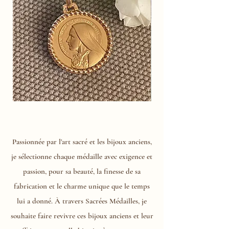
Médaille
Notre-
Sainte
Dame
Thérèse
de
la
Confiance
Passionnée par l’art sacré et les bijoux anciens,
j
e sélectionne chaque médaille avec exigence et
passion, pour sa beauté, la finesse de sa
fabrication et le charme unique que le temps
lui a donné. À travers Sacrées Médailles, je
souhaite faire revivre ces bijoux anciens et leur