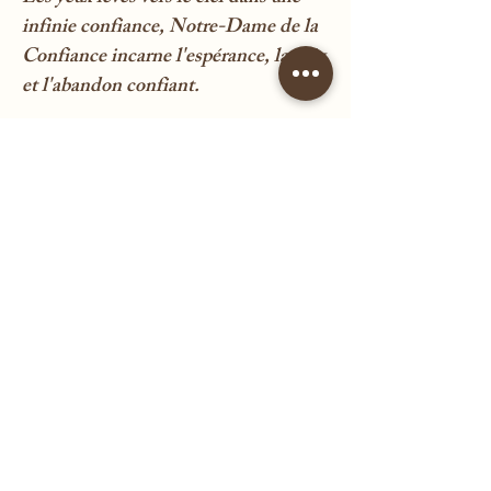
infinie confiance, Notre-Dame de la
Confiance incarne l'espérance, la paix
et l'abandon confiant.
Caractéristiques :
Or jaune 18 carats ; Poinçon tête
d'aigle et poinçon d'orfèvre
Poids : 1,9 g
Diamètre: 1,8 cm
Etat : très bon, légères rayures
d'usage