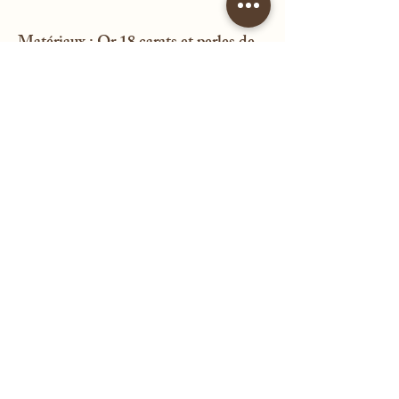
Matériaux : Or 18 carats et perles de
culture
Poinçon tête d’aigle et poinçon
d’orfèvre
Poids : 5,45 grammes
Diamètre : 2,9 centimètres
État : excellent, proche du neuf
sacreesmedailles@outlook.fr